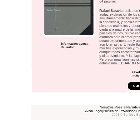
64 páginas
Rafael Saravia
realiza en
audaz exploración de los s
simultáneamente hacia dentr
la conciencia, y hacia fue
pleno de estímulos y dese
canta a la madre de la niñe
paisajes de hoy, revive el
asombra ante el amor pres
deseo experimentado y ana
Información acerca
aún lo arrastra. En este li
del autor
muchas experiencias y mu
aunque todos caracterizado
y el atrevimiento. Y las lág
Pero son unas lágrimas sin
entusiasmo. EDUARDO 
<<vol
más 
Nosotros
|
Poesía
|
Narrativ
Aviso Legal
|
Política de Privacidad
|
Po
2008 © Bartleby Ed