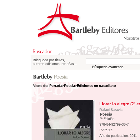
Búsqueda por títulos,
autores,ediciones, reseñas...
Búsqueda avanzada
Viene de:
Portada
>
Poesía
>
Ediciones en castellano
Llorar lo alegre (2ª e
Rafael Saravia
Poesía
2ª Edición
978-84-92799-36-7
PVP: 9 €
Año de publicación: 2011