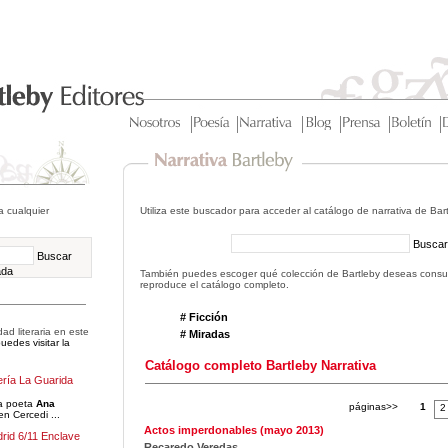
a cualquier
Utiliza este buscador para acceder al catálogo de narrativa de Bart
Buscar
Buscar
ada
También puedes escoger qué colección de Bartleby deseas consult
reproduce el catálogo completo.
# Ficción
ad literaria en este
# Miradas
edes visitar la
Catálogo completo Bartleby Narrativa
ería La Guarida
la poeta
Ana
páginas>>
1
2
n Cercedi ...
Actos imperdonables (mayo 2013)
rid 6/11 Enclave
Recaredo Veredas