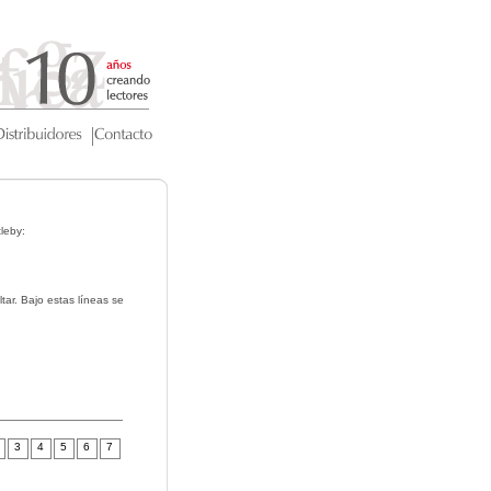
leby:
ar. Bajo estas líneas se
3
4
5
6
7