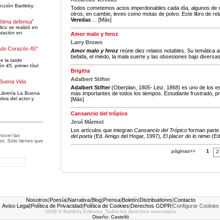
lección Bartleby
Todos cometemos actos imperdonables cada día, algunos de
otros, en cambio, leves como motas de polvo. Este libro de re
Veredas
... [Más]
gítima defensa"
ico se realizó en
ntación en
Amor malo y feroz
Larry Brown
ado Corazón 45"
Amor malo y feroz
reúne diez relatos notables. Su temática a
bebida, el miedo, la mala suerte y las obsesiones bajo diversas
e la tarde
ón 45,
primer títul
Brigitta
Adalbert Stifter
 Buena Vida
Adalbert Stifter
(Oberplan, 1805- Linz, 1868) es uno de los e
más importantes de todos los tiempos. Estudiante frustrado, pro
Librería La Buena
obra del actor y
[Más]
Cansancio del trópico
José Mármol
Los artículos que integran
Cansancio del Trópico
forman parte 
nocer las
del poeta
(Ed. Amigo del Hogar, 1997),
El placer de lo nimio
(Ed.
o. Sólo tienes que
:
páginas>>
1
2
Nosotros
|
Poesía
|
Narrativa
|
Blog
|
Prensa
|
Boletín
|
Distribuidores
|
Contacto
Aviso Legal
|
Política de Privacidad
|
Política de Cookies
|
Derechos GDPR
|
Configurar Cookies
2008 © Bartleby Editores. Todos los derechos reservados
Diseño: Castelló