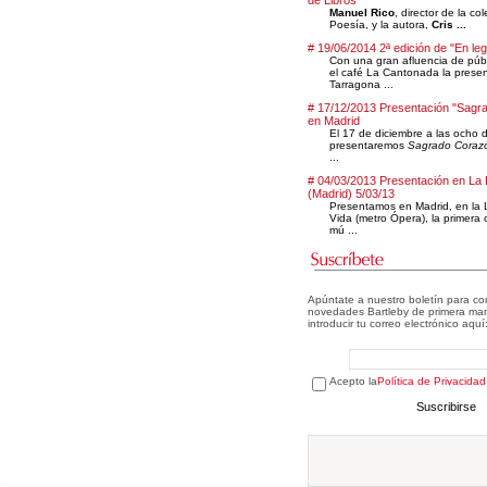
de Libros
Manuel Rico
, director de la co
Poesía, y la autora,
Cris ...
# 19/06/2014 2ª edición de "En le
Con una gran afluencia de públ
el café La Cantonada la prese
Tarragona ...
# 17/12/2013 Presentación "Sagr
en Madrid
El 17 de diciembre a las ocho d
presentaremos
Sagrado Coraz
...
# 04/03/2013 Presentación en La
(Madrid) 5/03/13
Presentamos en Madrid, en la 
Vida (metro Ópera), la primera 
mú ...
Apúntate a nuestro boletín para co
novedades Bartleby de primera man
introducir tu correo electrónico aquí
Acepto la
Política de Privacidad
Suscribirse