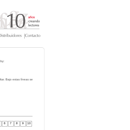
eby:
ar. Bajo estas líneas se
6
7
8
9
10