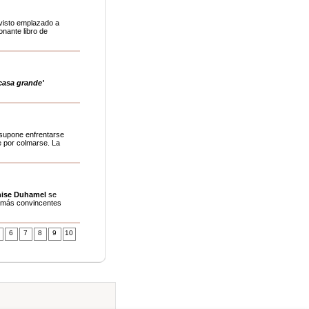
 visto emplazado a
onante libro de
casa grande'
 supone enfrentarse
e por colmarse. La
ise Duhamel
se
s más convincentes
6
7
8
9
10