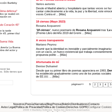
lección Bartleby
Varios autores
Desde el Madrid abierto y hospitalario que tantas veces se ha
gítima defensa"
cantar colectivamente a la vida, la paz y la libertad, este emoci
ico se realizó en
voces Contra el ... [Más]
ntación en
18 ciervas (Mayo 2023)
ado Corazón 45"
Rosana Acquaroni
'18 ciervas'
, nuevo poemario de
Rosana Acquaroni
tras '
La 
e la tarde
(Premio Libro del Año 2019 del Gremi ... [Más]
ón 45,
primer títul
A veces transparente
 Buena Vida
Mariano Peyrou
Librería La Buena
Asumir que la identidad es inestable y parcialmente imaginaria
obra del actor y
con un vacío, un hueco existencial que trabaja constantement
propuesta poétic ... [Más]
Afortunada de mí
Denise Duhamel
nocer las
Desde que su primer libro de poemas apareciera en 1993,
Den
o. Sólo tienes que
ha establecido gradualmente como uno de los poetas sociale
:
de EE.UU. ... [Más]
páginas>>
1
2
3
4
5
Nosotros
|
Poesía
|
Narrativa
|
Blog
|
Prensa
|
Boletín
|
Distribuidores
|
Contacto
Aviso Legal
|
Política de Privacidad
|
Política de Cookies
|
Derechos GDPR
|
Configurar Cookies
2008 © Bartleby Editores. Todos los derechos reservados