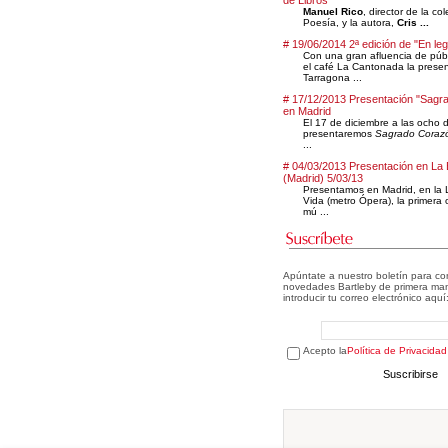
de Libros
Manuel Rico
, director de la co
Poesía, y la autora,
Cris ...
# 19/06/2014 2ª edición de "En le
Con una gran afluencia de públ
el café La Cantonada la prese
Tarragona ...
# 17/12/2013 Presentación "Sagr
en Madrid
El 17 de diciembre a las ocho d
presentaremos
Sagrado Coraz
...
# 04/03/2013 Presentación en La
(Madrid) 5/03/13
Presentamos en Madrid, en la 
Vida (metro Ópera), la primera 
mú ...
Apúntate a nuestro boletín para co
novedades Bartleby de primera man
introducir tu correo electrónico aquí
Acepto la
Política de Privacidad
Suscribirse