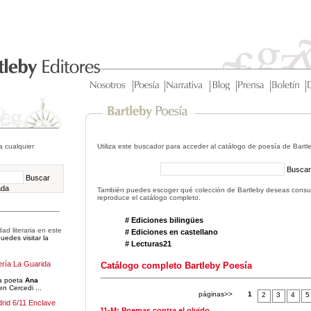
a cualquier
Utiliza este buscador para acceder al catálogo de poesía de Bartl
Buscar
Buscar
ada
También puedes escoger qué colección de Bartleby deseas consult
reproduce el catálogo completo.
# Ediciones bilingües
ad literaria en este
# Ediciones en castellano
edes visitar la
# Lecturas21
ería La Guarida
Catálogo completo Bartleby Poesía
la poeta
Ana
n Cercedi ...
páginas>>
1
2
3
4
5
rid 6/11 Enclave
11-M: Poemas contra el olvido