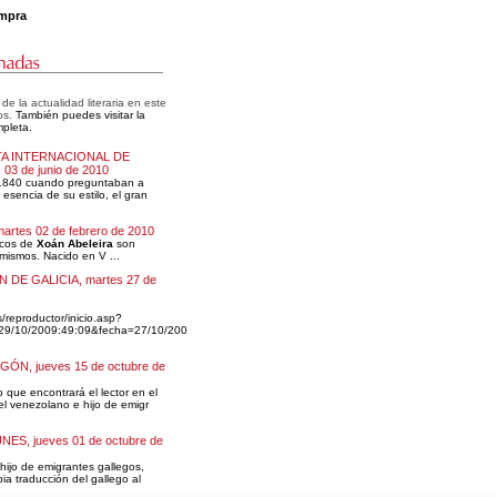
mpra
e la actualidad literaria en este
os.
También puedes visitar la
pleta.
TA INTERNACIONAL DE
03 de junio de 2010
1840 cuando preguntaban a
esencia de su estilo, el gran
artes 02 de febrero de 2010
icos de
Xoán Abeleira
son
mismos. Nacido en V ...
 DE GALICIA, martes 27 de
s/reproductor/inicio.asp?
29/10/2009:49:09&fecha=27/10/200
N, jueves 15 de octubre de
o que encontrará el lector en el
el venezolano e hijo de emigr
ES, jueves 01 de octubre de
hijo de emigrantes gallegos,
ia traducción del gallego al