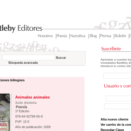
Buscar
Apúntate a nuestro bo
Búsqueda avanzada
novedades Bartleby de
introducir tu correo el
ciones bilingües
Animales animales
Xoán Abeleira
Poesía
1ª Edición
978-84-92799-00-8
Alta nuevo cliente
PVP: 15 €
Ver carrito de la co
Año de publicación: 2009
Recordar Clave