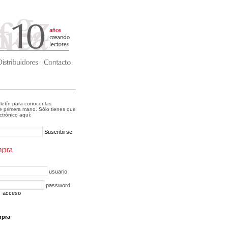
letín para conocer las
 primera mano. Sólo tienes que
ectrónico aquí:
Suscribirse
usuario
password
acceso
mpra