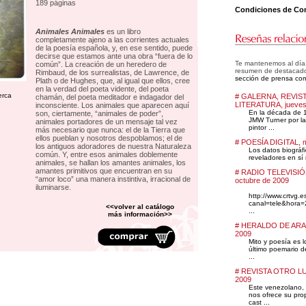
189 páginas
Condiciones de Co
Animales Animales
es un libro
completamente ajeno a las corrientes actuales
de la poesía española, y, en ese sentido, puede
decirse que estamos ante una obra “fuera de lo
Te mantenemos al día d
común”. La creación de un heredero de
resumen de destacad
Rimbaud, de los surrealistas, de Lawrence, de
sección de prensa com
Plath o de Hughes, que, al igual que ellos, cree
en la verdad del poeta vidente, del poeta
erca
# GALERNA, REVIS
chamán, del poeta meditador e indagador del
LITERATURA, jueves 
inconsciente. Los animales que aparecen aquí
En la década de 
son, ciertamente, “animales de poder”,
JMW Turner por la 
animales portadores de un mensaje tal vez
pintor ...
más necesario que nunca: el de la Tierra que
ellos pueblan y nosotros despoblamos; el de
# POESÍA DIGITAL, m
los antiguos adoradores de nuestra Naturaleza
Los datos biográf
común. Y, entre esos animales doblemente
reveladores en sí 
animales, se hallan los amantes animales, los
amantes primitivos que encuentran en su
# RADIO TELEVISIÓN
“amor loco” una manera instintiva, irracional de
octubre de 2009
iluminarse.
http://www.crtvg.e
canal=tele&hora=
<<volver al catálogo
...
más información>>
# HERALDO DE ARAGÓ
2009
Mito y poesía es l
último poemario d
...
# REVISTA OTRO LUN
2009
Este venezolano, 
nos ofrece su prop
cast ...