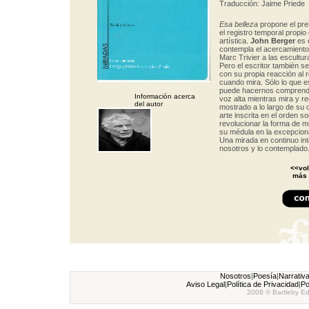
Traducción: Jaime Priede
Esa belleza
propone el pre
el registro temporal propio
artística.
John Berger
es 
contempla el acercamiento
Marc Trivier a las escultur
Pero el escritor también se
con su propia reacción al r
cuando mira. Sólo lo que e
puede hacernos comprende
Información acerca
voz alta mientras mira y re
del autor
mostrado a lo largo de su o
arte inscrita en el orden so
revolucionar la forma de m
su médula en la excepcional
Una mirada en continuo in
nosotros y lo contemplad
<<vol
más 
Nosotros
|
Poesía
|
Narrativ
Aviso Legal
|
Política de Privacidad
|
Po
2008 © Bartleby Ed