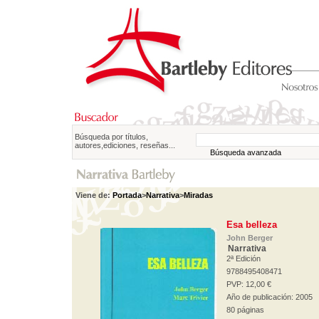
Búsqueda por títulos,
autores,ediciones, reseñas...
Búsqueda avanzada
Viene de:
Portada
>
Narrativa
>
Miradas
Esa belleza
John Berger
Narrativa
2ª Edición
9788495408471
PVP: 12,00 €
Año de publicación: 2005
80 páginas