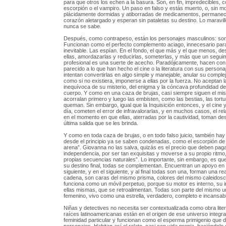
para que otros los echen a la basura. Son, en fin, impredecibles, 
escorpión o el vampiro. Un paso en falso y estás muerto, o, sin mo
plácidamente dormidas y atiborradas de medicamentos, permanec
corazón aletargado y esperan sin pataletas su destino. Lo maravil
nunca se sabe.
Después, como contrapeso, están los personajes masculinos: son 
Funcionan como el perfecto complemento aciago, innecesario para
inevitable. Las espían. En el fondo, el que más y el que menos, d
ellas, amordazarlas y reducirlas, someterlas, y más que un segui
profesional es una suerte de acecho. Paradójicamente, hacen con 
parecido a lo que han hecho el cine o la literatura con sus person
intentan convertirlas en algo simple y manejable, anular su comple
como si no existiera, imponerse a ellas por la fuerza. No aceptan l
inequívoca de su misterio, del enigma y la cóncava profundidad d
cuerpo. Y como en una caza de brujas, casi siempre siguen el mi
acorralan primero y luego las embisten, como las bestias, las tortu
queman. Sin embargo, igual que la Inquisición entonces, y el cine y 
día, cometen el error de infravalorarlas, y en muchos casos, el rel
en el momento en que ellas, aterradas por la cautividad, toman de
última salida que se les brinda.
Y como en toda caza de brujas, o en todo falso juicio, también ha
desde el principio ya se saben condenadas, como el escorpión de
arena”. Giovanna no las salva, quizás es el precio que deben paga
independencia, por ser tan exquisitas y moverse a su propio ritmo
propias secuencias naturales”. Lo importante, sin embargo, es qu
su destino final, todas se complementan. Encuentran un apoyo en e
siguiente, y en el siguiente, y al final todas son una, forman una r
cadena, son caras del mismo prisma, colores del mismo caleidosc
funciona como un móvil perpetuo, porque su motor es interno, su 
ellas mismas, que se retroalimentan. Todas son parte del mismo u
femenino, vivo como una estrella, verdadero, completo e incansabl
Niñas y detectives no necesita ser contextualizada como obra lite
raíces latinoamericanas están en el origen de ese universo integr
feminidad particular y funcionan como el esperma primigenio que d