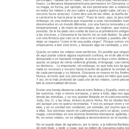
personajes. Habitan así el relato, casi con vida propia, haciéndolo
hueso. La literatura hispanoamericana permanece en Giovanna, c
su magia, en forma, por ejemplo, de ese penetrante olor a violenci
en todos los relatos y de ese sabor a guerra (quién sabe, tal vez c
oscuros focos aztecas). Como dice una de las niñas, la dueña de 
a carnicería te hacía picar la nariz”. Pues la nariz, aquí, te pica tod
embargo, es una violencia que responde a unas necesidades nue
desenvuelve en un mundo diferente, con una fuerza renovada y vit
temperamental, y de mano de personajes, las mujeres, que nunca 
poseído. Se le ha dado otra vuelta de tuerca al primitivismo indígen
a las vísceras, y Giovanna lo ha hecho sin un solo titubeo. Su pl
con una firmeza que casi se te clava en el costado y puedes oler t
dejar un reguero “como el de una putita virgen”. Porque somos v
empezamos a leer este texto, y después algo ha cambiado, y eso es
Quizás no todos los relatos sean perfectos. Es posible que ninguno
de aquí puede sobrar alguna expresión confusa, en el de allá el rit
demasiado o es bastante irregular, la prosa no fluye como debiera,
quizás se peque de cierta violencia gratuita, el lenguaje, casi siem
se desboca… Lo importante, sin embargo, es que todo eso da igua
nada es excesivo y escaso hasta el punto de quebrar la verdad, la 
de cada personaje y su historia. Giovanna se mueve en los límites
Nunca, al revés que sus personajes, da un paso en falso que pued
Y así, en lo más profundo de cada uno de los relatos, como piezas
late la universalidad del texto.
Existe una honda distancia cultural entre Bolivia y España, entre 
las nuestras, más o menos europeas, y pese a todo, algo nos agar
desde las entrañas, y se nos quedan flotando en el subconsciente 
Judy, Gio, G. y las otras, incluso la perra Yerka. No se olvidan fác
ahí aunque uno no quiera recordarlas. Y eso es porque viven y re
lado, y en su verdad nos contienen, sin remedio, por mucho que s
a ellas. Sus pócimas nacen en Latinoamérica pero se alzan, como 
magia, convertidas en una esencia femenina intemporal, apátrida, 
fin, en estos relatos, se ve obligada a desenvolverse en el mund
No se puede dejar de agradecer, por lo tanto, a la editorial Bartleby
de este título, y pedir, o rogar, que se editen de Giovanna todos los