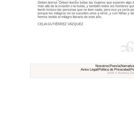
Deben leerse. Deben leerlos todas las mujeres que esperen algo de 
más allá de la evasión o la huída, y también todos los hombres qu
leerlo incluso las personas que no leen nada, pero eso ya sería p
porque los milagros no se suceden unos a otros, y con Niñas y de
hemos tenido el milagro literario de este año.
CELIA GUTIÉRREZ VÁZQUEZ
Nosotros
|
Poesía
|
Narrativ
Aviso Legal
|
Política de Privacidad
|
Po
2008 © Bartleby Ed