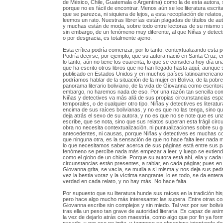
de México, Chile, Guatemala o Argentina) como la de esta autora, 
porque no es fácil de encontrar. Menos aún se lee literatura escrit
que se parezca, ni siquiera de lejos, a esta recopilación de relatos
leemos un rato. Nuestras librerías están plagadas de títulos de au
y muchas están de moda, sobre todo entre lectoras de su mismo s
sin embargo, de un fenómeno muy diferente, al que Niñas y detect
o por desgracia, es totalmente ajeno.
Esta crítica podría comenzar, por lo tanto, contextualizando esta 
Podría decirse, por ejemplo, que su autora nació en Santa Cruz, e
lo tanto, aún no tiene los cuarenta, lo que se considera hoy día un
que ha escrito otros libros que no han llegado hasta aquí, aunque 
publicado en Estados Unidos y en muchos países latinoamericano
podríamos hablar de la situación de la mujer en Bolivia, de la pobr
panorama literario boliviano, de la vida de Giovanna como escrito
embargo, no haremos nada de eso. Por una razón tan sencilla com
Niñas y detectives va más allá de sus propias circunstancias espa
temporales, o de cualquier otro tipo. Niñas y detectives es literatu
encima de sus raíces bolivianas, y no es que no las tenga, sino qu
deja atrás el sexo de su autora, y no es que no se note que es un
escribe, que se nota, sino que sus relatos superan esta frágil circ
obra no necesita contextualización, ni puntualizaciones sobre su g
antecedentes, ni causas, porque Niñas y detectives es muchas c
que ninguna otra, es la sensación de que no hace falta leer nada 
lo que necesitamos saber acerca de sus páginas está entre sus p
fenómeno se percibe nada más empezar a leer, y luego se extiende
como el globo de un chicle. Porque su autora está ahí, ella y cada
circunstancias están presentes, a rabiar, en cada página; pues en
Giovanna grita, se vacía, se mutila a sí misma y nos deja sus ped
vez la bestia voraz y la víctima sangrante, lo es todo, se da entera
verdad en cada relato, y no hay más. No hace falta.
Por supuesto que su literatura hunde sus raíces en la tradición h
pero hace algo mucho más interesante: las supera. Entre otras c
Giovanna escribe sin complejos y sin miedo. Tal vez por ser bolivi
tras ella un peso tan grave de autoridad literaria. Es capaz de asim
la vez de dejarlo atrás con maestría, como algo que por fin ya form