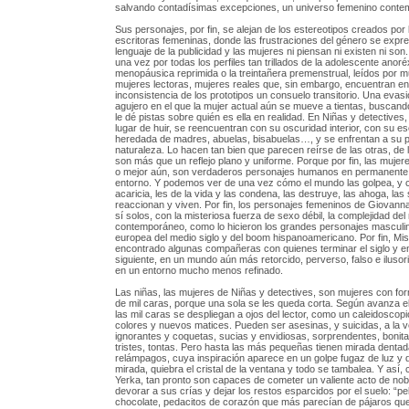
salvando contadísimas excepciones, un universo femenino contem
Sus personajes, por fin, se alejan de los estereotipos creados por 
escritoras femeninas, donde las frustraciones del género se expre
lenguaje de la publicidad y las mujeres ni piensan ni existen ni son
una vez por todas los perfiles tan trillados de la adolescente anoréx
menopáusica reprimida o la treintañera premenstrual, leídos por mu
mujeres lectoras, mujeres reales que, sin embargo, encuentran en
inconsistencia de los prototipos un consuelo transitorio. Una evasió
agujero en el que la mujer actual aún se mueve a tientas, buscan
le dé pistas sobre quién es ella en realidad. En Niñas y detectives,
lugar de huir, se reencuentran con su oscuridad interior, con su ese
heredada de madres, abuelas, bisabuelas…, y se enfrentan a su p
naturaleza. Lo hacen tan bien que parecen reírse de las otras, de
son más que un reflejo plano y uniforme. Porque por fin, las mujer
o mejor aún, son verdaderos personajes humanos en permanente 
entorno. Y podemos ver de una vez cómo el mundo las golpea, y 
acaricia, les de la vida y las condena, las destruye, las ahoga, las 
reaccionan y viven. Por fin, los personajes femeninos de Giovann
sí solos, con la misteriosa fuerza de sexo débil, la complejidad de
contemporáneo, como lo hicieron los grandes personajes masculin
europea del medio siglo y del boom hispanoamericano. Por fin, Mi
encontrado algunas compañeras con quienes terminar el siglo y e
siguiente, en un mundo aún más retorcido, perverso, falso e ilusori
en un entorno mucho menos refinado.
Las niñas, las mujeres de Niñas y detectives, son mujeres con fo
de mil caras, porque una sola se les queda corta. Según avanza e
las mil caras se despliegan a ojos del lector, como un caleidoscopi
colores y nuevos matices. Pueden ser asesinas, y suicidas, a la 
ignorantes y coquetas, sucias y envidiosas, sorprendentes, bonitas
tristes, tontas. Pero hasta las más pequeñas tienen mirada denta
relámpagos, cuya inspiración aparece en un golpe fugaz de luz y d
mirada, quiebra el cristal de la ventana y todo se tambalea. Y así,
Yerka, tan pronto son capaces de cometer un valiente acto de no
devorar a sus crías y dejar los restos esparcidos por el suelo: “pe
chocolate, pedacitos de corazón que más parecían de pájaros que