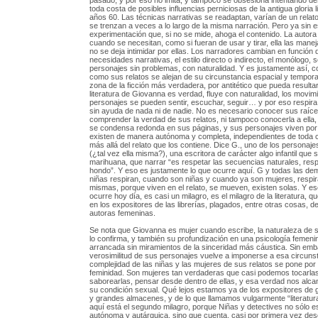
pasado, y por eso no imita, y tampoco se obsesiona intentando d
toda costa de posibles influencias perniciosas de la antigua gloria li
años 60. Las técnicas narrativas se readaptan, varían de un relato
se trenzan a veces a lo largo de la misma narración. Pero ya sin 
experimentación que, si no se mide, ahoga el contenido. La autora l
cuando se necesitan, como si fueran de usar y tirar, ella las mane
no se deja intimidar por ellas. Los narradores cambian en función 
necesidades narrativas, el estilo directo o indirecto, el monólogo, s
personajes sin problemas, con naturalidad. Y es justamente así, co
como sus relatos se alejan de su circunstancia espacial y temporal 
zona de la ficción más verdadera, por antitético que pueda resulta
literatura de Giovanna es verdad, fluye con naturalidad, los movim
personajes se pueden sentir, escuchar, seguir… y por eso respira
sin ayuda de nada ni de nadie. No es necesario conocer sus raíc
comprender la verdad de sus relatos, ni tampoco conocerla a ella, 
se condensa redonda en sus páginas, y sus personajes viven por
existen de manera autónoma y completa, independientes de toda c
más allá del relato que los contiene. Dice G., uno de los personaj
(¿tal vez ella misma?), una escritora de carácter algo infantil que s
marihuana, que narrar “es respetar las secuencias naturales, respi
hondo”. Y eso es justamente lo que ocurre aquí. G y todas las dem
niñas respiran, cuando son niñas y cuando ya son mujeres, respir
mismas, porque viven en el relato, se mueven, existen solas. Y e
ocurre hoy día, es casi un milagro, es el milagro de la literatura, 
en los expositores de las librerías, plagados, entre otras cosas, de
autoras femeninas.
Se nota que Giovanna es mujer cuando escribe, la naturaleza de 
lo confirma, y también su profundización en una psicología femeni
arrancada sin miramientos de la sinceridad más cáustica. Sin emba
verosimilitud de sus personajes vuelve a imponerse a esa circunst
complejidad de las niñas y las mujeres de sus relatos se pone por
feminidad. Son mujeres tan verdaderas que casi podemos tocarlas,
saborearlas, pensar desde dentro de ellas, y esa verdad nos alca
su condición sexual. Qué lejos estamos ya de los expositores de g
y grandes almacenes, y de lo que llamamos vulgarmente “literatur
aquí está el segundo milagro, porque Niñas y detectives no sólo e
autónoma y autárquica, sino que cuenta, casi por primera vez desd