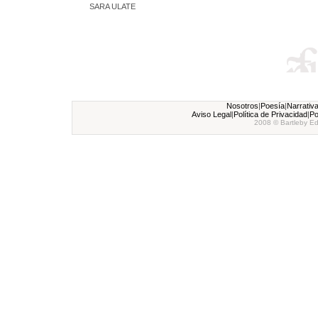
SARA ULATE
Nosotros
|
Poesía
|
Narrativ
Aviso Legal
|
Política de Privacidad
|
Po
2008 © Bartleby Ed