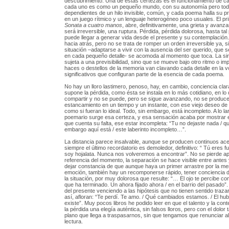
descubrimiento. Una de estas certezas es el funcionamiento de 
cada uno es como un pequeño mundo, con su autonomía pero to
dependientes de un hilo invisible, común, y cada poema halla su pro
en un juego rítmico y un lenguaje heterogéneo poco usuales. El p
Sonata a cuatro manos
, abre, definitivamente, una grieta y avanzar
será irreversible, una ruptura. Pérdida, pérdida dolorosa, hasta tal
puede llegar a generar vida desde el presente y su contemplación.
hacia atrás, pero no se trata de romper un orden irreversible ya, s
situación –adaptarse a vivir con la ausencia del ser querido, que 
en cada pequeño detalle- se acomoda al momento que toca. La sin
sujeta a una previsibilidad, sino que se mueve bajo otro ritmo o imp
haces o destellos de la memoria van clavando cada detalle en la vo
significativos que configuran parte de la esencia de cada poema.
No hay un lloro lastimero, penoso, hay, en cambio, conciencia clar
supone la pérdida, como ésta se instala en lo más cotidiano, en lo
compartir y no se puede, pero se sigue avanzando, no se produc
estancamiento en un tiempo y un instante, con ese viejo deseo de 
como si fueran lo ideal. Todo, sin embargo, está incompleto. A lo l
poemario surge esa certeza, y esa sensación acaba por mostrar 
que cuenta su falta, ese estar incompleta: “Tu no dejaste nada / qu
embargo aquí está / este laberinto incompleto…”.
La distancia parece insalvable, aunque se producen continuos ac
siempre el último recordatorio es demoledor, definitivo: “ Tú eres f
soy hojalata. Nunca nos volveremos a encontrar”. No se pierde a
referencia del momento, la separación se hace visible entre antes 
dejar constancia de que aunque haya un primer arrastre por la mem
emoción, también hay un recomponerse rápido, tener conciencia de
la situación, por muy dolorosa que resulte: “… El ojo te percibe co
que ha terminado. Un ahora fijado ahora / en el barrio del pasado”.
del presente venciendo a las hipótesis que no tienen sentido traza
así, afloran: “Te perdí. Te amo. / Qué cambiados estamos. / El hub
existe”. Muy pocos libros he podido leer en que el talento y la con
la pérdida una elegía auténtica, sin falsos lloros, pero con el dolor 
plano que llega a traspasarnos, sin que tengamos que renunciar al
lectura.