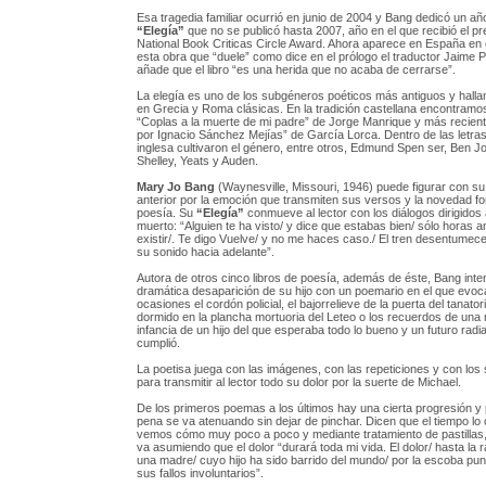
Esa tragedia familiar ocurrió en junio de 2004 y Bang dedicó un año
“Elegía”
que no se publicó hasta 2007, año en el que recibió el pr
National Book Criticas Circle Award. Ahora aparece en España en e
esta obra que “duele” como dice en el prólogo el traductor Jaime P
añade que el libro “es una herida que no acaba de cerrarse”.
La elegía es uno de los subgéneros poéticos más antiguos y hall
en Grecia y Roma clásicas. En la tradición castellana encontramo
“Coplas a la muerte de mi padre” de Jorge Manrique y más recien
por Ignacio Sánchez Mejías” de García Lorca. Dentro de las letra
inglesa cultivaron el género, entre otros, Edmund Spen ser, Ben Jo
Shelley, Yeats y Auden.
Mary Jo Bang
(Waynesville, Missouri, 1946) puede figurar con su li
anterior por la emoción que transmiten sus versos y la novedad fo
poesía. Su
“Elegía”
conmueve al lector con los diálogos dirigidos 
muerto: “Alguien te ha visto/ y dice que estabas bien/ sólo horas a
existir/. Te digo Vuelve/ y no me haces caso./ El tren desentumec
su sonido hacia adelante”.
Autora de otros cinco libros de poesía, además de éste, Bang inten
dramática desaparición de su hijo con un poemario en el que evoc
ocasiones el cordón policial, el bajorrelieve de la puerta del tanatori
dormido en la plancha mortuoria del Leteo o los recuerdos de una
infancia de un hijo del que esperaba todo lo bueno y un futuro radi
cumplió.
La poetisa juega con las imágenes, con las repeticiones y con los 
para transmitir al lector todo su dolor por la suerte de Michael.
De los primeros poemas a los últimos hay una cierta progresión y 
pena se va atenuando sin dejar de pinchar. Dicen que el tiempo lo 
vemos cómo muy poco a poco y mediante tratamiento de pastillas
va asumiendo que el dolor “durará toda mi vida. El dolor/ hasta la r
una madre/ cuyo hijo ha sido barrido del mundo/ por la escoba pu
sus fallos involuntarios”.