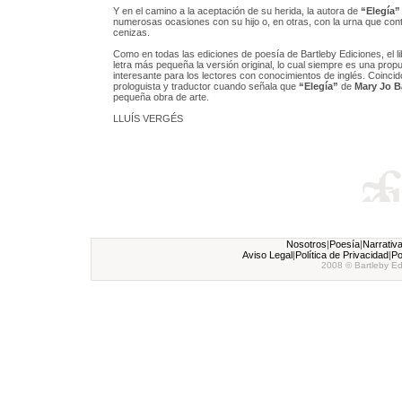
Y en el camino a la aceptación de su herida, la autora de
“Elegía”
numerosas ocasiones con su hijo o, en otras, con la urna que con
cenizas.
Como en todas las ediciones de poesía de Bartleby Ediciones, el li
letra más pequeña la versión original, lo cual siempre es una prop
interesante para los lectores con conocimientos de inglés. Coincid
prologuista y traductor cuando señala que
“Elegía”
de
Mary Jo 
pequeña obra de arte.
LLUÍS VERGÉS
Nosotros
|
Poesía
|
Narrativ
Aviso Legal
|
Política de Privacidad
|
Po
2008 © Bartleby Ed