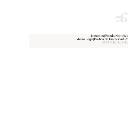
Nosotros
|
Poesía
|
Narrativ
Aviso Legal
|
Política de Privacidad
|
Po
2008 © Bartleby Ed