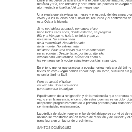
Entre el recuerdo de la infancia y la experiencia del tanatorio, des
metálica y fría, con cristales y herrumbre, los poemas de
Elegía
e
atormentada aritmética /del uno menos uno
.
Una elegía que atraviesa los meses y el espacio del desamparo q
vivos y a los muertos con el dolor del recuerdo y el sentimiento d
esta Oda a la historia:
Si no se hubiera acostado con aquel chico
hace todos esos años, dónde estarían, se pregunta.
Ella y el hijo que no habría existido y que ya
no existía. No sabría nada
de la maternidad. No sabría nada
de la muerte. No sabría nada
del amor. Esas tres cosas que se le concedían
para recordar. Despiértame, por favor, dijo ella,
cuando esta vida termine. Mírala: es como si
las ventanas de la noche estuvieran cosidas a sus ojos.
En el tono menor que practica la poesía norteamericana del último 
textos de esta
Elegía
hablan en voz baja, no lloran, susurran sin g
evitan la lágrima fácil:
Pero se acabó el hablar
en voz alta. Sólo excavación
para encontrar lo antiguo.
Equidistantes de la resignación y de la melancolía que se recrea e
vacío y en la ausencia, el centro de estos poemas es un dolor obj
desprende progresivamente de la primera persona para distancia
sentimentalidad ensimismada.
La pérdida de alguien que en el borde del abismo se convirtió de r
abismo se transforma así en motivo de reflexión y de lucidez y el d
transfigura en un factor de crecimiento.
SANTOS DOMÍNGUEZ