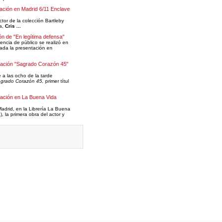
ación en Madrid 6/11 Enclave
ector de la colección Bartleby
ra,
Cris ...
ón de "En legítima defensa"
encia de público se realizó en
ada la presentación en
tación "Sagrado Corazón 45"
 a las ocho de la tarde
grado Corazón 45,
primer títul
ación en La Buena Vida
drid, en la Librería La Buena
, la primera obra del actor y