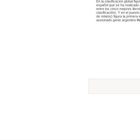
En la clasificación global fi
español que se ha realizado 
entre los cinco mejores libr
clasificación). Y en el puest
de relatos) figura la primera
asesinado genio argentino
H