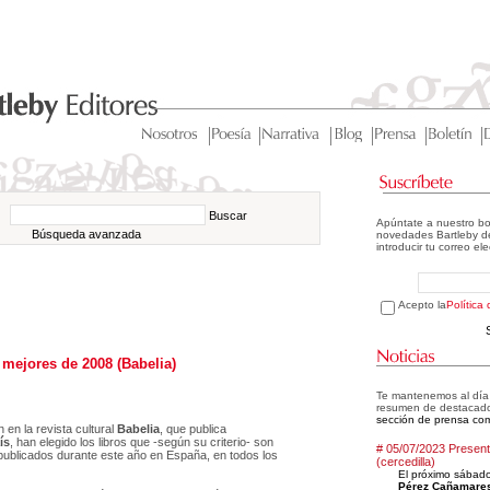
Buscar
Apúntate a nuestro bo
Búsqueda avanzada
novedades Bartleby de
introducir tu correo el
Acepto la
Política
s mejores de 2008 (Babelia)
Te mantenemos al día d
resumen de destacad
sección de prensa com
 en la revista cultural
Babelia
, que publica
ís
, han elegido los libros que -según su criterio- son
# 05/07/2023 Presenta
 publicados durante este año en España, en todos los
(cercedilla)
El próximo sábado
Pérez Cañamare