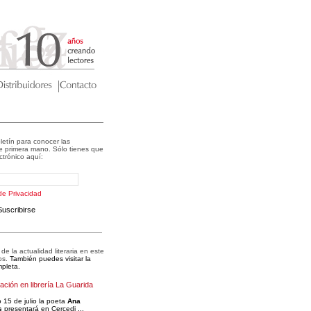
letín para conocer las
 primera mano. Sólo tienes que
ectrónico aquí:
 de Privacidad
Suscribirse
e la actualidad literaria en este
os.
También puedes visitar la
pleta.
ción en librería La Guarida
 15 de julio la poeta
Ana
s
presentará en Cercedi ...