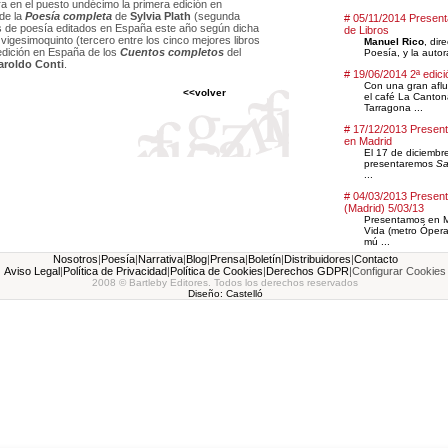
gura en el puesto undécimo la primera edición en
de la
Poesía completa
de
Sylvia Plath
(segunda
# 05/11/2014 Present
os de poesía editados en España este año según dicha
de Libros
o vigesimoquinto (tercero entre los cinco mejores libros
Manuel Rico
, dir
 edición en España de los
Cuentos completos
del
Poesía, y la auto
aroldo Conti
.
# 19/06/2014 2ª edici
Con una gran aflu
<<volver
el café La Canton
Tarragona ...
# 17/12/2013 Presen
en Madrid
El 17 de diciembre
presentaremos
Sa
...
# 04/03/2013 Present
(Madrid) 5/03/13
Presentamos en Ma
Vida (metro Ópera)
mú ...
Nosotros
|
Poesía
|
Narrativa
|
Blog
|
Prensa
|
Boletín
|
Distribuidores
|
Contacto
Aviso Legal
|
Política de Privacidad
|
Política de Cookies
|
Derechos GDPR
|
Configurar Cookies
2008 © Bartleby Editores. Todos los derechos reservados
Diseño: Castelló