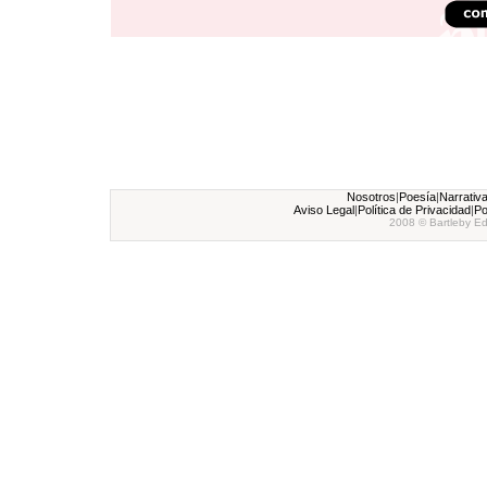
Nosotros
|
Poesía
|
Narrativ
Aviso Legal
|
Política de Privacidad
|
Po
2008 © Bartleby Ed