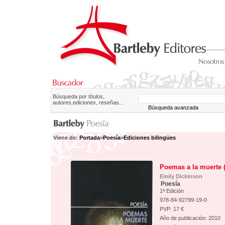
Búsqueda por títulos,
autores,ediciones, reseñas...
Búsqueda avanzada
Viene de:
Portada
>
Poesía
>
Ediciones bilingües
Poemas a la muerte (
Emily Dickinson
Poesía
1ª Edición
978-84-92799-19-0
PVP: 17 €
Año de publicación: 2010