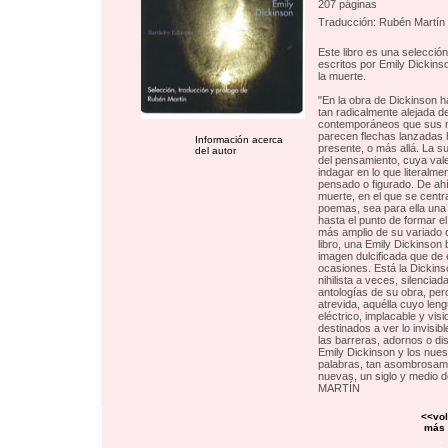
207 páginas
Traducción: Rubén Martín
Este libro es una selecció
escritos por Emily Dickins
la muerte.
"En la obra de Dickinson 
tan radicalmente alejada d
contemporáneos que sus 
parecen flechas lanzadas 
Información acerca
presente, o más allá. La s
del autor
del pensamiento, cuya val
indagar en lo que literalm
pensado o figurado. De ahí
muerte, en el que se centr
poemas, sea para ella una 
hasta el punto de formar 
más amplio de su variado 
libro, una Emily Dickinson b
imagen dulcificada que de 
ocasiones. Está la Dickin
nihilista a veces, silenciad
antologías de su obra, per
atrevida, aquélla cuyo len
eléctrico, implacable y visi
destinados a ver lo invisib
las barreras, adornos o di
Emily Dickinson y los nues
palabras, tan asombrosame
nuevas, un siglo y medio
MARTÍN
<<vol
más 